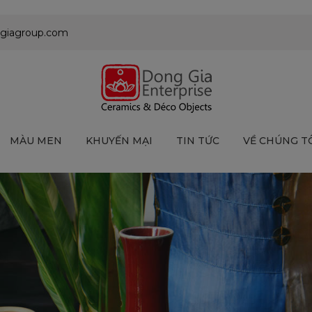
giagroup.com
MÀU MEN
KHUYẾN MẠI
TIN TỨC
VỀ CHÚNG T