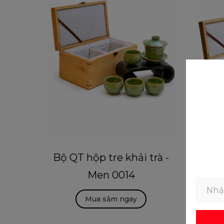
An -
Bộ QT hộp tre khải trà -
Bộ Q
Men 0014
Mua sắm ngay