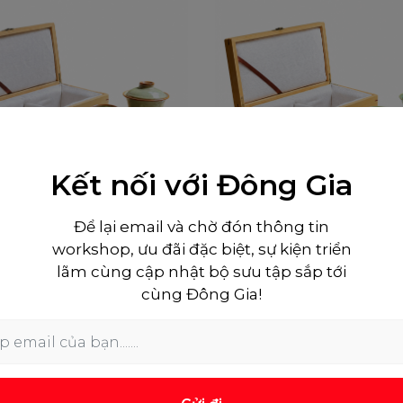
Kết nối với Đông Gia
Để lại email và chờ đón thông tin
workshop, ưu đãi đặc biệt, sự kiện triển
lãm cùng cập nhật bộ sưu tập sắp tới
T hộp tre khải trà -
Bộ QT hộp tre khải 
cùng Đông Gia!
Men 0037
Men 0005
Mua sắm ngay
Mua sắm ngay