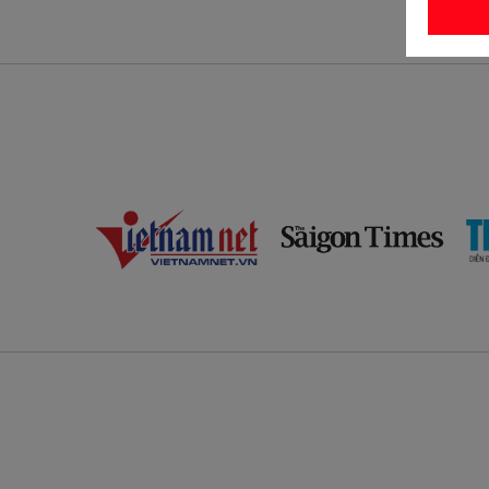
elain
Speckled Off-White in
Whit
Porcelain (0015SP)
Mua sắm ngay