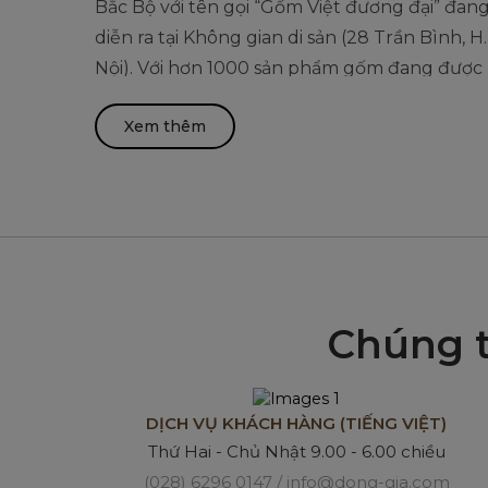
Bắc Bộ với tên gọi “Gốm Việt đương đại” đan
diễn ra tại Không gian di sản (28 Trần Bình, H
Nội). Với hơn 1000 sản phẩm gốm đang được
trưng bày cho thấy, những sáng tạo âm thầ
Xem thêm
nhưng quyết liệt của các nghệ nhân trong
công cuộc giữ gìn, bảo tồn và phát triển ngh
gốm truyền thống...
Chúng t
DỊCH VỤ KHÁCH HÀNG (TIẾNG VIỆT)
Thứ Hai - Chủ Nhật 9.00 - 6.00 chiều
(028) 6296 0147 / info@dong-gia.com