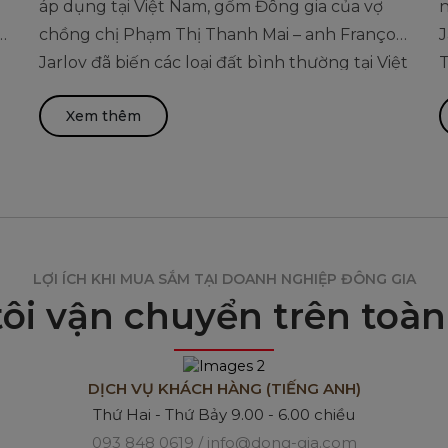
g
áp dụng tại Việt Nam, gốm Đông gia của vợ
n
à
chồng chị Phạm Thị Thanh Mai – anh François
J
Jarlov đã biến các loại đất bình thường tại Việt
T
m
Nam trở thành mặt hàng độc đáo gốm sứ
s
Xem thêm
men hỏa biến
ề
LỢI ÍCH KHI MUA SẮM TẠI DOANH NGHIỆP ĐÔNG GIA
ôi vận chuyển trên toàn 
DỊCH VỤ KHÁCH HÀNG (TIẾNG ANH)
Thứ Hai - Thứ Bảy 9.00 - 6.00 chiều
093 848 0619 / info@dong-gia.com