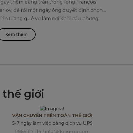
gày thêm dâng tràn trong lòng François
arlov, để rồi một ngày ông quyết định chọn
iền Giang quê vợ làm nơi khởi đầu những
áng tạo.
Xem thêm
thế giới
VẬN CHUYỂN TRÊN TOÀN THẾ GIỚI
5-7 ngày làm việc bằng dịch vụ UPS
0965 117 114 / info@dong-gia.com