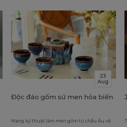
23
Aug
Độc đáo gốm sứ men hỏa biến
g
Mang kỹ thuật làm men gốm từ châu Âu về
T