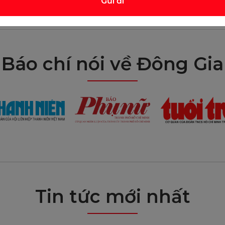
Gửi đi
Báo chí nói về Đông Gia
e Paul's - Porcelain
Speckled Maple Ro
Porcelain (0013S
Tin tức mới nhất
Mua sắm ngay
Mua sắm ngay