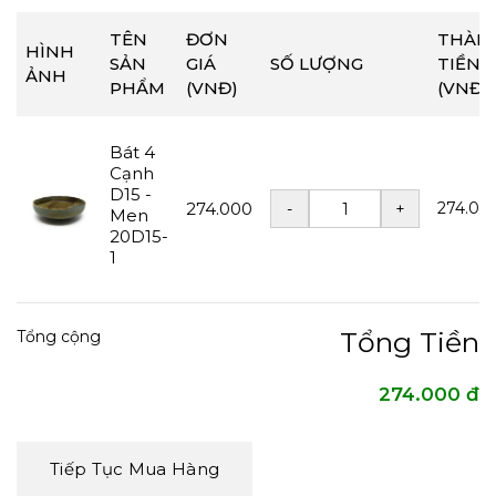
TÊN
ĐƠN
THÀN
HÌNH
SẢN
GIÁ
SỐ LƯỢNG
TIỀN
ẢNH
PHẨM
(VNĐ)
(VNĐ)
Bát 4
Cạnh
D15 -
274.000
274.00
Men
20D15-
1
Tổng Tiền
Tổng cộng
274.000 đ
Tiếp Tục Mua Hàng