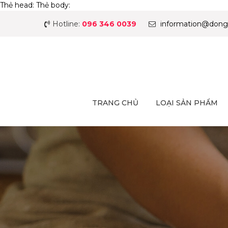
Thẻ head:
Thẻ body:
Hotline:
096 346 0039
information@dong
TRANG CHỦ
LOẠI SẢN PHẨM