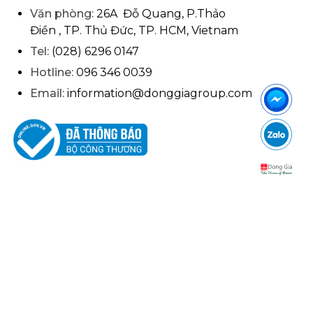
Văn phòng:
26A Đỗ Quang, P.Thảo
Điền , TP. Thủ Đức, TP. HCM, Vietnam
Tel:
(028) 6296 0147
Hotline:
096 346 0039
Email:
information@donggiagroup.com
ền được bảo lưu.