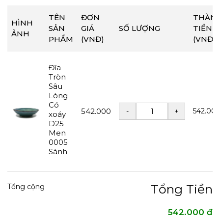
TÊN
ĐƠN
THÀN
HÌNH
SẢN
GIÁ
SỐ LƯỢNG
TIỀN
ẢNH
PHẨM
(VNĐ)
(VNĐ)
Đĩa
Tròn
Sâu
Lòng
Có
542.000
542.00
xoáy
D25 -
Men
0005
Sành
Tổng Tiền
Tổng cộng
542.000 đ