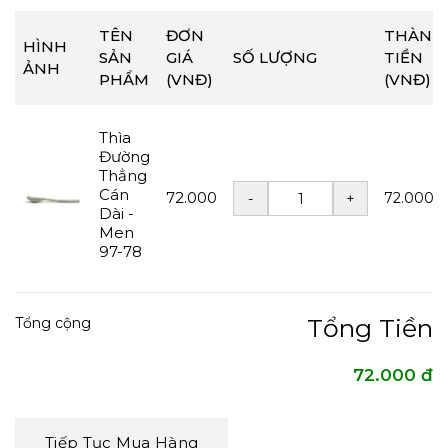
TÊN
ĐƠN
THÀNH
HÌNH
SẢN
GIÁ
SỐ LƯỢNG
TIỀN
ẢNH
PHẨM
(VNĐ)
(VNĐ)
Thìa
Đường
Thẳng
Cán
72.000
72.000
Dài -
Men
97-78
Tổng Tiền
Tổng cộng
72.000 đ
Tiếp Tục Mua Hàng