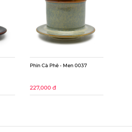
Phin Cà Phê - Men 0037
Phin 
227,000 đ
227,