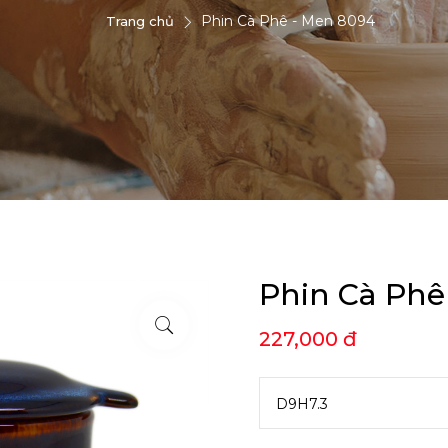
Phin Cà Phê - Men 8094
Trang chủ
Phin Cà Phê
227,000 đ
D9H7.3