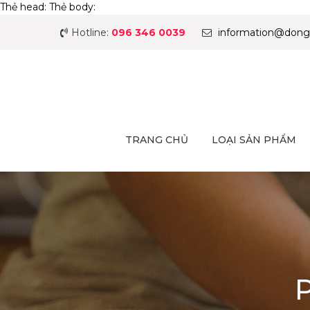
Thẻ head:
Thẻ body:
Hotline:
096 346 0039
information@dong
TRANG CHỦ
LOẠI SẢN PHẨM