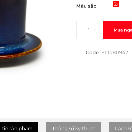
Màu sắc:
-
+
Mua ng
Code:
FT1080942
 tin sản phẩm
Thông số kỹ thuật
Cách s