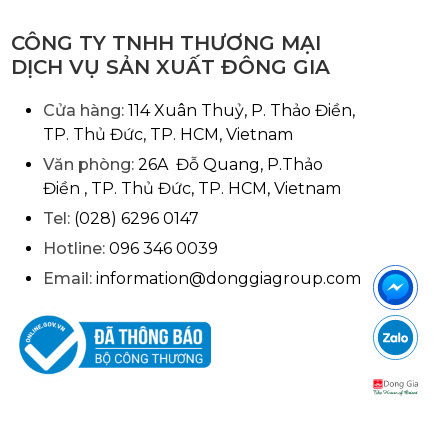
CÔNG TY TNHH THƯƠNG MẠI
DỊCH VỤ SẢN XUẤT ĐÔNG GIA
Cửa hàng:
114 Xuân Thuỷ, P. Thảo Điền,
TP. Thủ Đức, TP. HCM, Vietnam
Văn phòng:
26A Đỗ Quang, P.Thảo
Điền , TP. Thủ Đức, TP. HCM, Vietnam
Tel:
(028) 6296 0147
Hotline:
096 346 0039
Email:
information@donggiagroup.com