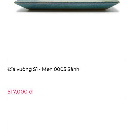
Đĩa vuông S1 - Men 0005 Sành
517,000 đ