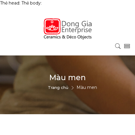
Thẻ head:
Thẻ body:
Màu men
Màu men
Trang chủ