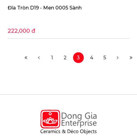
Đĩa Tròn D19 - Men 0005 Sành
222,000 đ
1
2
3
4
5