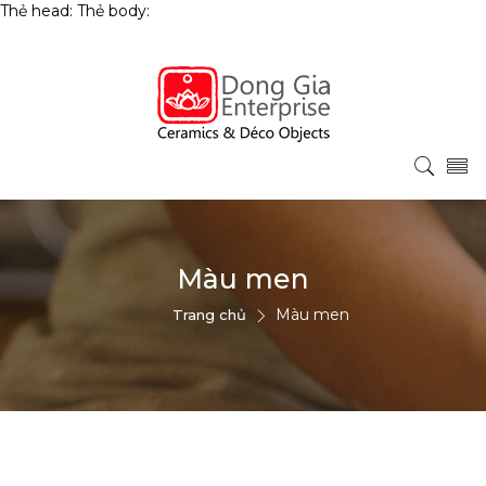
Thẻ head:
Thẻ body:
Màu men
Màu men
Trang chủ