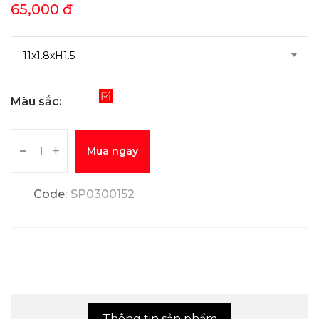
65,000 đ
11x1.8xH1.5
Màu sắc:
-
+
Mua ngay
Code:
SP0300152
Thông tin sản phẩm